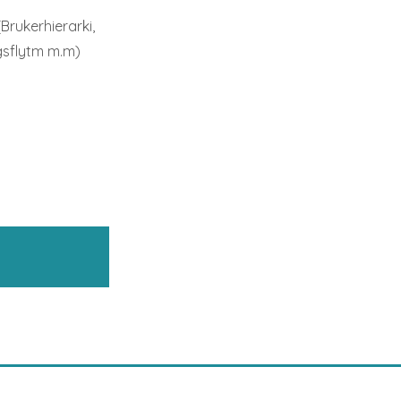
Brukerhierarki,
gsflytm m.m)