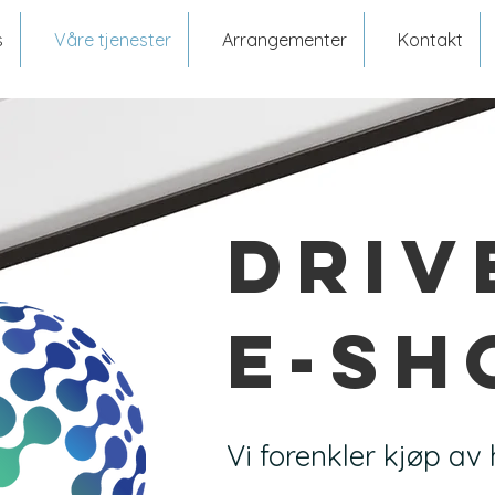
s
Våre tjenester
Arrangementer
Kontakt
driv
e-sh
Vi forenkler kjøp a