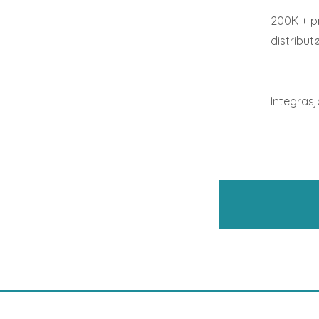
200K + pr
distribut
Integras