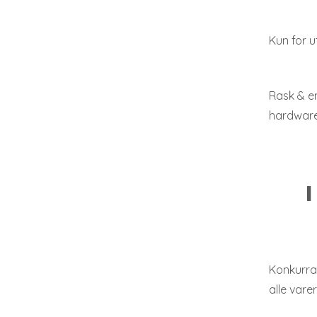
Kun for u
Rask & en
hardwar
I
Konkurra
alle varer