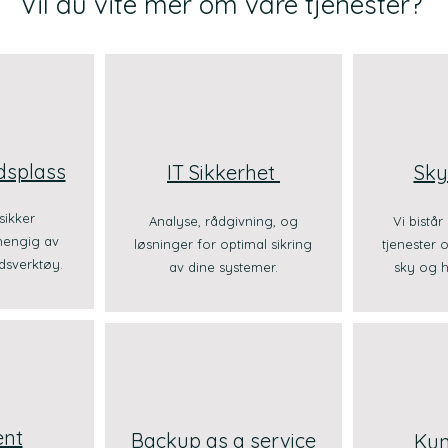
Vil du vite mer om våre tjenester?
dsplass
IT Sikkerhet
Sky
sikker
Analyse, rådgivning, og
Vi bistå
hengig av
løsninger for optimal sikring
tjenester 
dsverktøy.
av dine systemer.
sky og h
ent
Backup as a service
Kun