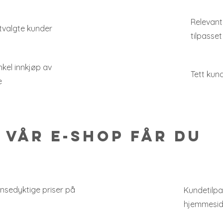
Relevant
tvalgte kunder
tilpasset
kel innkjøp av
Tett kun
e
vår e-shop får du
nsedyktige priser på
Kundetilp
hjemmesid