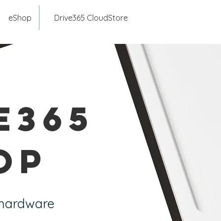
eShop
Drive365 CloudStore
e365
op
v hardware