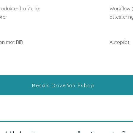
odukter fra 7 ulike
Workflow (
ører
attesterin
jon mot BID
Autopilot
Besøk Drive365 Eshop