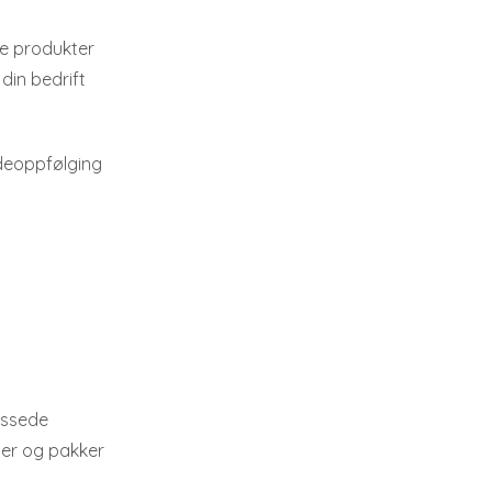
e produkter
 din bedrift
deoppfølging
assede
er og pakker