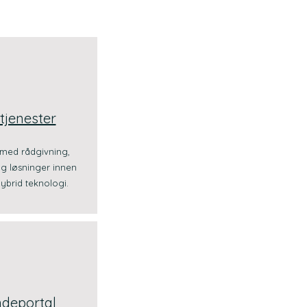
tjenester
r med rådgivning,
og løsninger innen
ybrid teknologi.
deportal